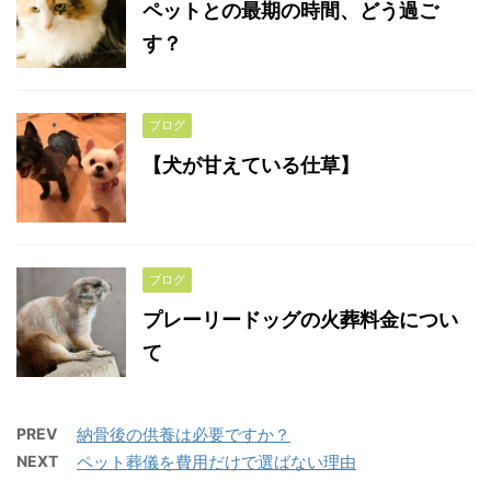
ペットとの最期の時間、どう過ご
す？
ブログ
【犬が甘えている仕草】
ブログ
プレーリードッグの火葬料金につい
て
PREV
納骨後の供養は必要ですか？
NEXT
ペット葬儀を費用だけで選ばない理由