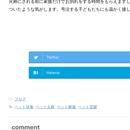
火葬にされる前に家族だけでお別れをする時間をもらえます
ついたような気がします。号泣する子どもたちにも温かく接
Twitter
Hatena
-
ブログ
-
ペット供養
,
ペット火葬
,
ペット葬儀
,
ペット霊園
comment