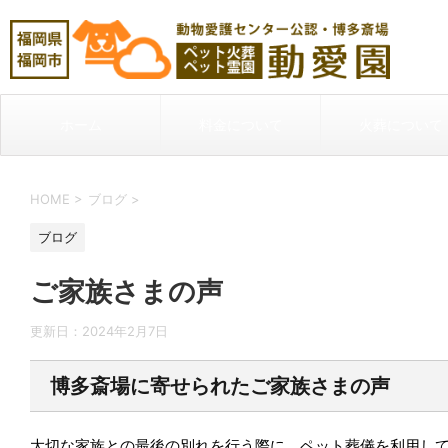
ホーム
料金について
火葬について
HOME
>
ブログ
>
ブログ
ご家族さまの声
更新日：
2024年2月7日
博多斎場に寄せられたご家族さまの声
大切な家族との最後の別れを行う際に、ペット葬儀を利用し