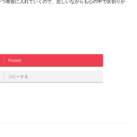
一つ骨壺に入れていくので、悲しいながらも心の中で区切りが
Pocket
コピーする