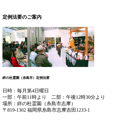
定例法要のご案内
絆の杜霊園（糸島市）定例法要
日時：毎月第4日曜日
一部：午前11時より 二部：午後12時30分より
場所：絆の杜霊園（糸島市志摩）
〒819-1302 福岡県糸島市志摩吉田1233-1