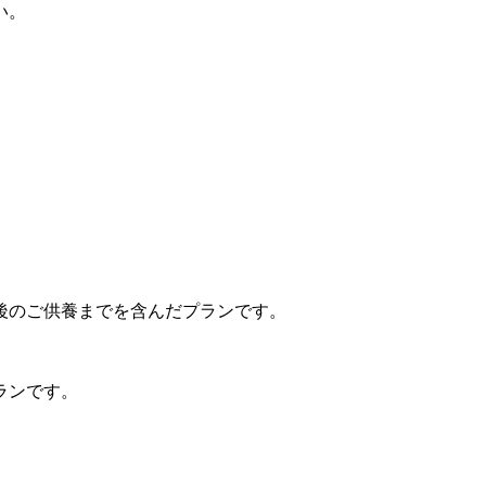
い。
ホーム
料金について
火葬について
納骨堂・埋葬
お問い合わせ
ブログ
。
後のご供養までを含んだプランです。
ランです。