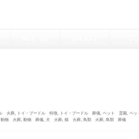
納骨堂・埋葬
お問い合わせ
ブロ
ル 火葬
,
トイ・プードル 特徴
,
トイ・プードル 葬儀
,
ペット 霊園
,
ペッ
,
動物 火葬
,
動物 葬儀
,
犬 火葬
,
猫 火葬
,
鳥類 火葬
,
鳥類 葬儀