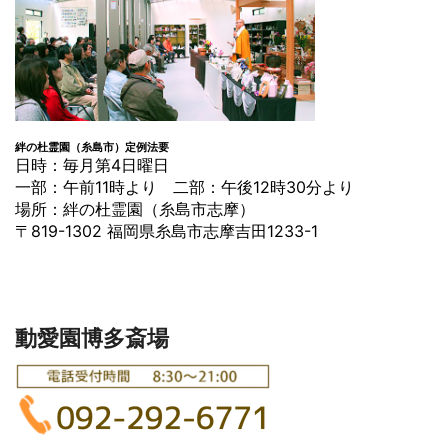
絆の杜霊園（糸島市）定例法要
日時：毎月第4日曜日
一部：午前11時より 二部：午後12時30分より
場所：絆の杜霊園（糸島市志摩）
〒819-1302 福岡県糸島市志摩吉田1233-1
動愛園博多斎場