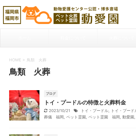
ホーム
料金について
火葬について
HOME
>
鳥類 火葬
鳥類 火葬
ブログ
トイ・プードルの特徴と火葬料金
2023/10/21
トイ・プードル
,
トイ・プード
葬儀 福岡
,
ペット霊園
,
ペット霊園 福岡
,
動愛園