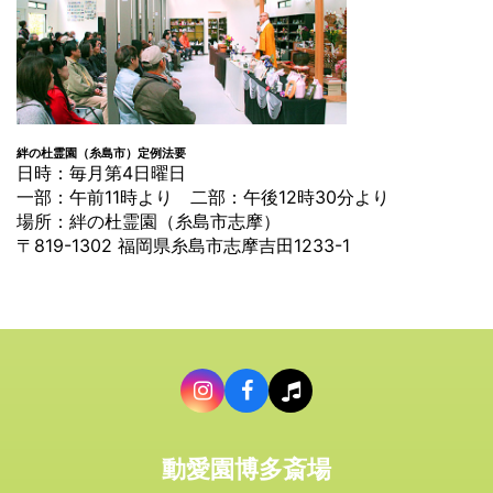
絆の杜霊園（糸島市）定例法要
日時：毎月第4日曜日
一部：午前11時より 二部：午後12時30分より
場所：絆の杜霊園（糸島市志摩）
〒819-1302 福岡県糸島市志摩吉田1233-1
動愛園博多斎場