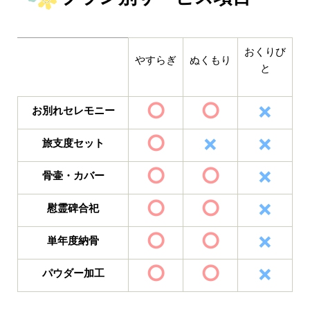
おくりび
やすらぎ
ぬくもり
と
○
○
×
お別れセレモニー
○
×
×
旅支度セット
○
○
×
骨壷・カバー
○
○
×
慰霊碑合祀
○
○
×
単年度納骨
○
○
×
パウダー加工